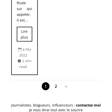
finale
sur qui
appeler,
il est...
Lire
plus
4 Fév

2022
2 min

read
1
2
»
Journalistes, blogueurs, influenceurs :
contactez-mo
i
Je vous dirai tout avec le sourire