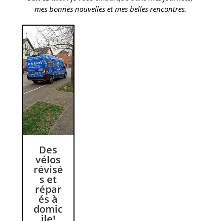
mes bonnes nouvelles et mes belles rencontres.
Des
vélos
révisé
s et
répar
és à
domic
ile!