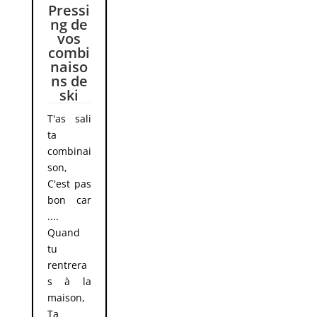
Pressi
ng de
vos
combi
naiso
ns de
ski
T'as sali
ta
combinai
son,
C'est pas
bon car
....
Quand
tu
rentrera
s à la
maison,
Ta