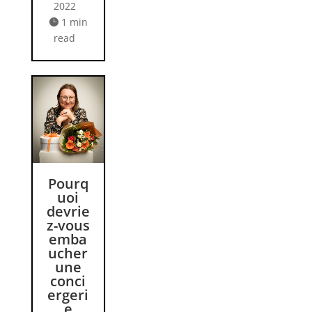
2022
1 min

read
Pourq
uoi
devrie
z-vous
emba
ucher
une
conci
ergeri
e